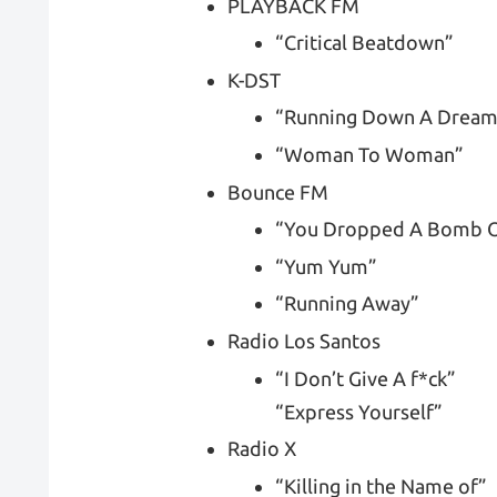
PLAYBACK FM
“Critical Beatdown”
K-DST
“Running Down A Dream
“Woman To Woman”
Bounce FM
“You Dropped A Bomb 
“Yum Yum”
“Running Away”
Radio Los Santos
“I Don’t Give A f*ck”
“Express Yourself”
Radio X
“Killing in the Name of”