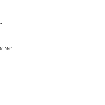
”
On Me”