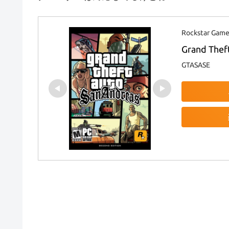
Rockstar Game
Grand Thef
GTASASE