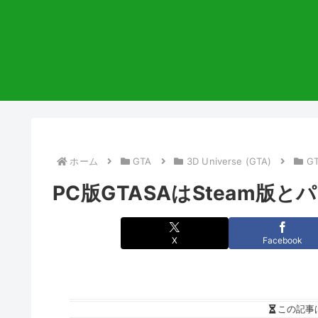
ホーム
GTA
3D Universe (GTA)
G
PC版GTASAはSteam版
X
Facebook
この記事