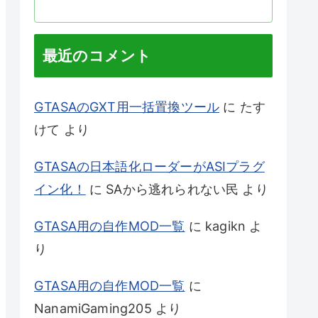
最近のコメント
GTASAのGXT用一括置換ツール
に
たす
けて
より
GTASAの日本語化ローダーがASIプラグ
イン化！
に
SAから逃れられない民
より
GTASA用の自作MOD一覧
に
kagikn
よ
り
GTASA用の自作MOD一覧
に
NanamiGaming205
より