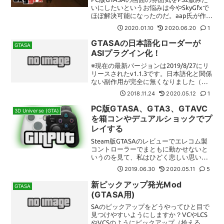
いにしたいというお悩みは今やSkyGfxで
ほぼ解決可能になったのだ。aap氏が作っ
たSkyGfxは、ロスサントスやラスベンチ
2020.01.10
2020.06.20
1
ュラスや砂漠の晴れのとき（特に朝日や
夕日）の赤っぽいポストプロセス、晴れ...
GTASAの日本語化ローダーが
GTASA
ASIプラグイン化！
※現在の最新バージョンは2019/8/27にリ
リースされたv1.1.3です。日本語化と関係
ない副作用が完全に無くなりました（ほ
とんど無視できるようなところだったけ
2018.11.24
2020.05.12
1
ど）。GTASAの日本語化ローダーの作者
であるjontamasan氏は航空機の...
PC版GTASA、GTA3、GTAVC
3D Universe (GTA)
を箱コンやデュアルショックでプ
レイする
Steam版GTASAのレビューでエレコム製
コントローラーでまともに動かせないと
いうのを見て、私はひどく悲しい思いを
した。検索した限りレビューで言及して
2019.06.30
2020.05.11
5
いるエレコム製コントローラーはJC-
U3613Mのようだ（というかこれしか見つ
新ピックアップ発光Mod
GTASA
からない）...
(GTASA用)
SAのピックアップをどうやってひと目で
見つけやすいようにしますか？VCやLCS
やVCSのようにピックアップ（拾えるア