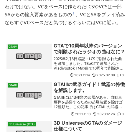
わけではない。VCをベースに作られたLCSやVCSは一部
1
SAからの輸入要素があるものの
、VCとSAをプレイ済み
ならすぐVCベースだと気づけるぐらいにはVCに近い。
GTAで10周年以降のバージョン
GTAIV
で削除されたラジオの曲はなに？
2025年2月8日追記：LCSで削除された曲
を追加しました。TBoGTで追加された
Vladivostok FMの曲で10周年で削除され
た3曲が抜けていたので追加しました。モ
2021.11.14
2025.02.08
0
バイル環境などでも十分軽いページにす
るため、ゲームタイトル単位で曲一...
GTAIIIの武器ガイド！武器の特徴
GTAIII
を解説します。
GTAIIIには13種類の武器がある。自動車
爆弾を起爆するための起爆装置を除けば
12種類だ。この記事ではGTAIIIの武器の
概要を解説する。武器全体の仕様VCから
2021.11.18
2023.12.26
0
IVと違い、所持できる武器の数には制限
がない。ただし、以降の3D Univer...
3D UniverseのGTAのダメージ
3D Universe (GTA)
仕様について