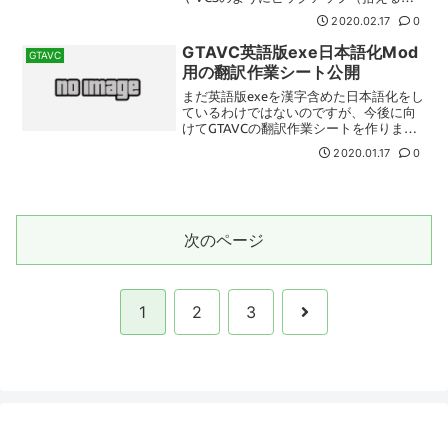
イテム）が光るModが、光り方の再現性
2020.02.17
0
を上げて帰ってきました。オリジナルの
CLEO版は、みすちーとゆっくりボイスで
GTAVC英語版exe日本語化Mod
GTAVC
解説する、...
用の翻訳作業シート公開
まだ英語版exeを漢字含めた日本語化をし
ているわけではないのですが、今後に向
けてGTAVCの翻訳作業シートを作りまし
た。私が管理する翻訳で、公式日本語版
2020.01.17
0
で省略されていた事実（例：共産党やミ
サイルの誘導チップなど）を字幕でも明
るみに出そうと思...
次のページ
次
1
2
3
へ