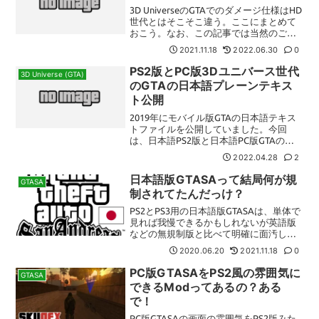
3D UniverseのGTAでのダメージ仕様はHD
世代とはそこそこ違う。ここにまとめて
おこう。なお、この記事では当然のごと
く『Advance』は対象外である。攻撃の
2021.11.18
2022.06.30
0
種類ごとの仕様SAも対象である仕様銃弾
これは衝突を除けばもっとも普遍的な攻...
PS2版とPC版3Dユニバース世代
3D Universe (GTA)
のGTAの日本語プレーンテキス
ト公開
2019年にモバイル版GTAの日本語テキス
トファイルを公開していました。今回
は、日本語PS2版と日本語PC版GTAのテ
キストファイルからプレーンのテキスト
2022.04.28
2
に変換したファイルを公開します（VCに
関しては数年公開せずに眠らせていまし
日本語版GTASAって結局何が規
GTASA
た）。日本語...
制されてたんだっけ？
PS2とPS3用の日本語版GTASAは、単体で
見れば我慢できるかもしれないが英語版
などの無規制版と比べて明確に面汚しな
ところがあるバージョンだ（スマホ、い
2020.06.20
2021.11.18
0
やモバイル版は基本テキスト関連の規制
だけ）。しかし、具体的に何が規制され
PC版GTASAをPS2風の雰囲気に
GTASA
ているかをほぼ...
できるModってあるの？ある
で！
PC版GTASAの画面の雰囲気をPS2版みた