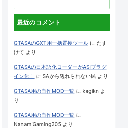
最近のコメント
GTASAのGXT用一括置換ツール
に
たす
けて
より
GTASAの日本語化ローダーがASIプラグ
イン化！
に
SAから逃れられない民
より
GTASA用の自作MOD一覧
に
kagikn
よ
り
GTASA用の自作MOD一覧
に
NanamiGaming205
より